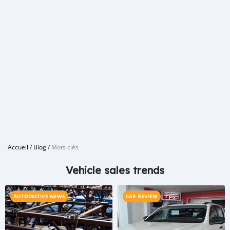
Accueil
/
Blog
/
Mots clés
Vehicle sales trends
AUTOMOTIVE NEWS
CAR REVIEW