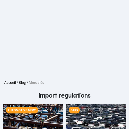
Accueil
/
Blog
/
Mots clés
import regulations
AUTOMOTIVE NEWS
CARS