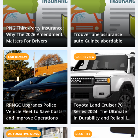
PNG Third-Party Insurance:
Why The 2026 Amendment
Trouver une assurance
Matters For Drivers
auto Guinée abordable
CAR REVIEW
CAR REVIEW
RPNGC Upgrades Police
Toyota Land Cruiser 70
Vehicle Fleet to Save Costs
Series 2024: The Ultimate
and Improve Operations
in Durability and Reliability
for Papua New Guinea
AUTOMOTIVE NEWS
SECURITY