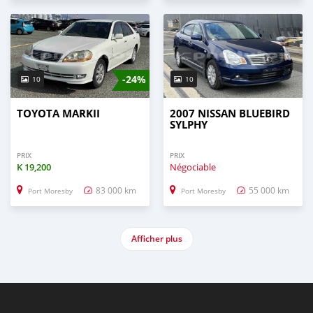
-24%
10
10
TOYOTA MARKII
2007 NISSAN BLUEBIRD
SYLPHY
PRIX
PRIX
K
19,200
Négociable
83 000 km
55 000 km
Port Moresby
Port Moresby
Afficher plus