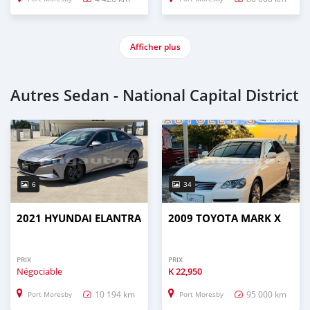
Afficher plus
Autres Sedan - National Capital District
6
34
2021 HYUNDAI ELANTRA
2009 TOYOTA MARK X
PRIX
PRIX
Négociable
K
22,950
10 194 km
95 000 km
Port Moresby
Port Moresby