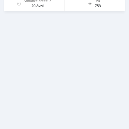
Annonce créée le
Vu
20 Avril
753