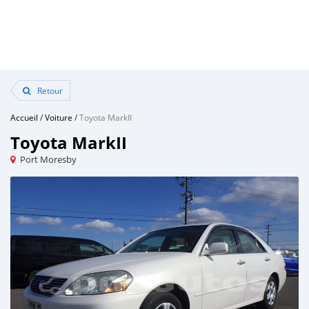
Retour
Accueil
/
Voiture
/
Toyota MarkII
Toyota MarkII
Port Moresby