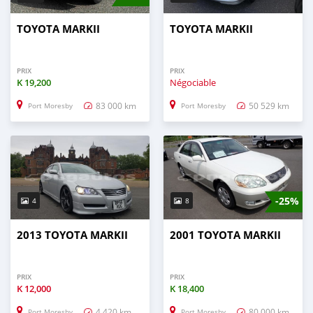
TOYOTA MARKII
TOYOTA MARKII
PRIX
PRIX
K
19,200
Négociable
83 000 km
50 529 km
Port Moresby
Port Moresby
-25%
4
8
2013 TOYOTA MARKII
2001 TOYOTA MARKII
PRIX
PRIX
K
12,000
K
18,400
4 420 km
80 000 km
Port Moresby
Port Moresby