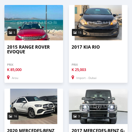
5
15
2015 RANGE ROVER
2017 KIA RIO
EVOQUE
PRIX
PRIX
K
85,000
K
25,003
Arou
Import - Dubai
16
3
2020 MERCEDES-BENZ
2017 MERCEDES-BENZ G-