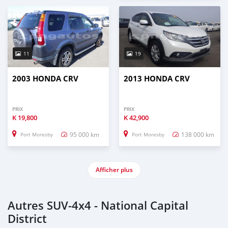
11
19
2003 HONDA CRV
2013 HONDA CRV
PRIX
PRIX
K
19,800
K
42,900
95 000 km
138 000 km
Port Moresby
Port Moresby
Afficher plus
Autres SUV‒4x4 - National Capital
District