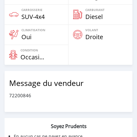
CARROSSERIE
CARBURANT
SUV‒4x4
Diesel
CLIMATISATION
VOLANT
Oui
Droite
CONDITION
Occasion
Message du vendeur
72200846
Soyez Prudents
En aucun cas ne payez en avance.