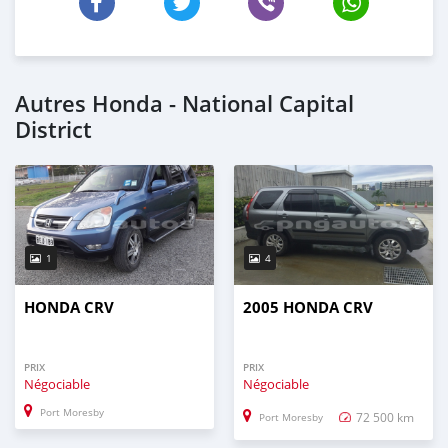
Autres Honda - National Capital
District
1
4
HONDA CRV
2005 HONDA CRV
PRIX
PRIX
Négociable
Négociable
Port Moresby
72 500 km
Port Moresby