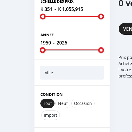
0 v
ÉCHELLE DES PRIX
K 351
-
K 1,055,915
VE
ANNÉE
1950
-
2026
Prix p
Achete
! Votr
Ville
profes
CONDITION
Tout
Neuf
Occasion
Import