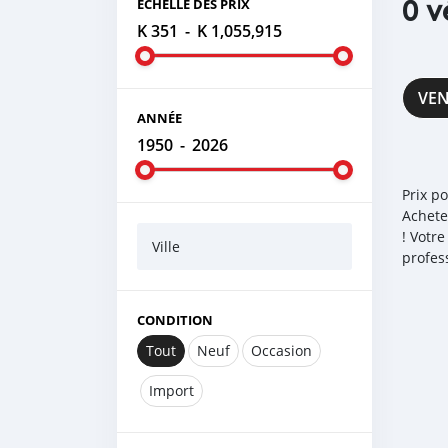
0 v
ÉCHELLE DES PRIX
K 351
-
K 1,055,915
VE
ANNÉE
1950
-
2026
Prix p
Achete
! Votr
Ville
profes
CONDITION
Tout
Neuf
Occasion
Import