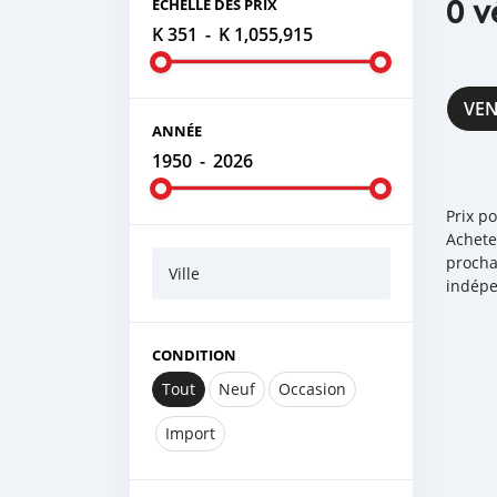
0 v
ÉCHELLE DES PRIX
K 351
-
K 1,055,915
VE
ANNÉE
1950
-
2026
Prix p
Achete
procha
Ville
indépe
CONDITION
Tout
Neuf
Occasion
Import