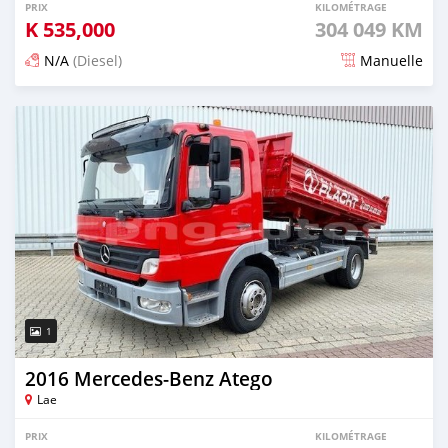
PRIX
KILOMÉTRAGE
K
535,000
304 049 KM
N/A
(Diesel)
Manuelle
Publié il y a plus de 4 ans
1
2016 Mercedes‒Benz Atego
Lae
PRIX
KILOMÉTRAGE