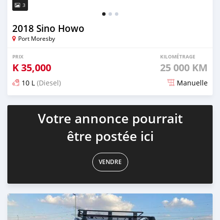
3
2018 Sino Howo
Port Moresby
PRIX
KILOMÉTRAGE
K
35,000
25 000 KM
10 L
(Diesel)
Manuelle
Publié il y a presque 3 ans
Votre annonce pourrait
être postée ici
VENDRE