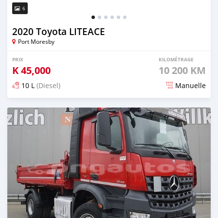
6
2020 Toyota LITEACE
Port Moresby
PRIX
KILOMÉTRAGE
K
45,000
10 200 KM
10 L
(Diesel)
Manuelle
Publié il y a plus d'un an