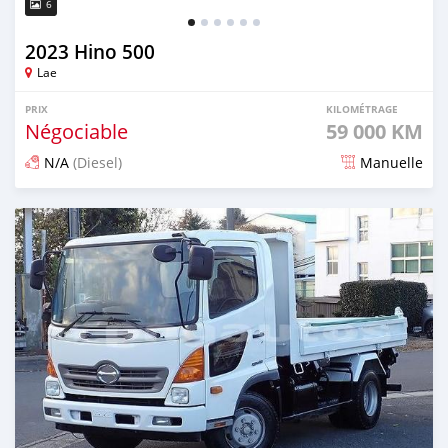
6
2023 Hino 500
Lae
PRIX
KILOMÉTRAGE
Négociable
59 000 KM
N/A
(Diesel)
Manuelle
Publié il y a 3 mois