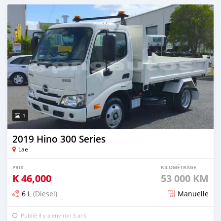
Publié il y a environ 5 ans
1
2019 Hino 300 Series
Lae
PRIX
KILOMÉTRAGE
K
46,000
53 000 KM
6 L
(Diesel)
Manuelle
Publié il y a environ 5 ans