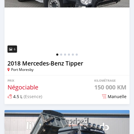
6
2018 Mercedes‒Benz Tipper
Port Moresby
PRIX
KILOMÉTRAGE
Négociable
150 000 KM
4.5 L
(Essence)
Manuelle
Publié il y a plus de 2 ans