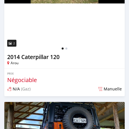
2
2014 Caterpillar 120
Arou
PRIX
Négociable
N/A
(Gaz)
Manuelle
Publié il y a environ 5 ans