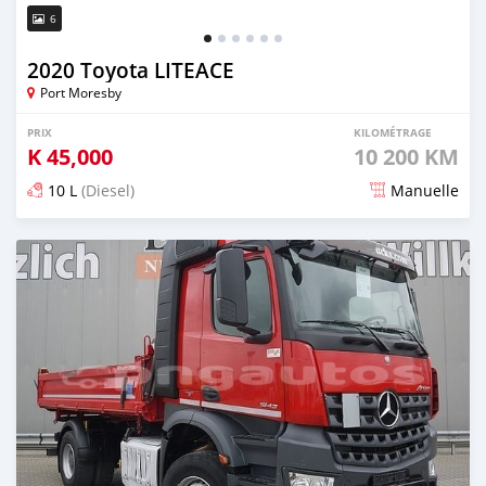
6
2020 Toyota LITEACE
Port Moresby
PRIX
KILOMÉTRAGE
K
45,000
10 200 KM
10 L
(Diesel)
Manuelle
Publié il y a plus d'un an