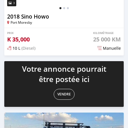
3
2018 Sino Howo
Port Moresby
PRIX
KILOMÉTRAGE
K
35,000
25 000 KM
10 L
(Diesel)
Manuelle
Publié il y a presque 3 ans
Votre annonce pourrait
être postée ici
VENDRE