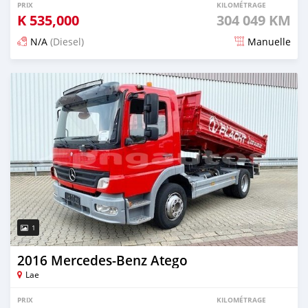
PRIX
KILOMÉTRAGE
K
535,000
304 049 KM
N/A
(Diesel)
Manuelle
Publié il y a plus de 4 ans
1
2016 Mercedes‒Benz Atego
Lae
PRIX
KILOMÉTRAGE