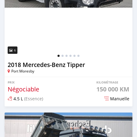
6
2018 Mercedes‒Benz Tipper
Port Moresby
PRIX
KILOMÉTRAGE
Négociable
150 000 KM
4.5 L
(Essence)
Manuelle
Publié il y a plus de 2 ans