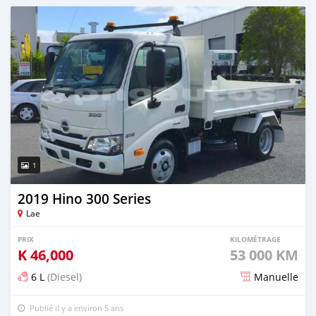
Publié il y a environ 5 ans
1
2019 Hino 300 Series
Lae
PRIX
KILOMÉTRAGE
K
46,000
53 000 KM
6 L
(Diesel)
Manuelle
Publié il y a environ 5 ans