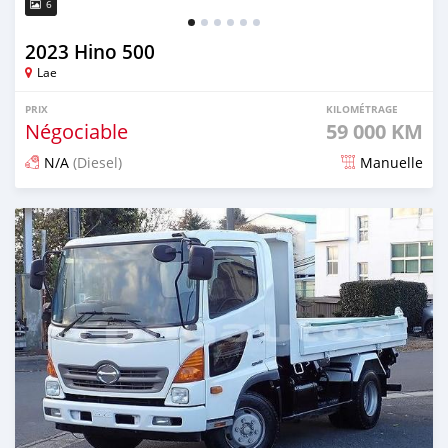
6
2023 Hino 500
Lae
PRIX
KILOMÉTRAGE
Négociable
59 000 KM
N/A
(Diesel)
Manuelle
Publié il y a 3 mois