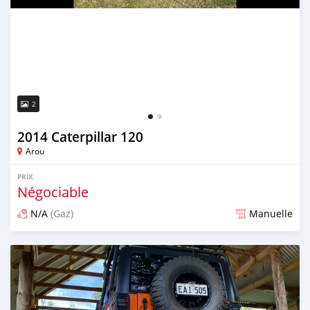
2
2014 Caterpillar 120
Arou
PRIX
Négociable
N/A
(Gaz)
Manuelle
Publié il y a environ 5 ans