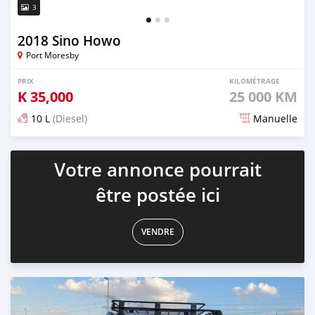
3
2018 Sino Howo
Port Moresby
PRIX
KILOMÉTRAGE
K
35,000
25 000 KM
10 L
(Diesel)
Manuelle
Publié il y a presque 3 ans
Votre annonce pourrait
être postée ici
VENDRE