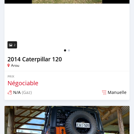
2
2014 Caterpillar 120
Arou
PRIX
Négociable
N/A
(Gaz)
Manuelle
Publié il y a environ 5 ans