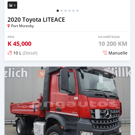
6
2020 Toyota LITEACE
Port Moresby
PRIX
KILOMÉTRAGE
K
45,000
10 200 KM
10 L
(Diesel)
Manuelle
Publié il y a plus d'un an