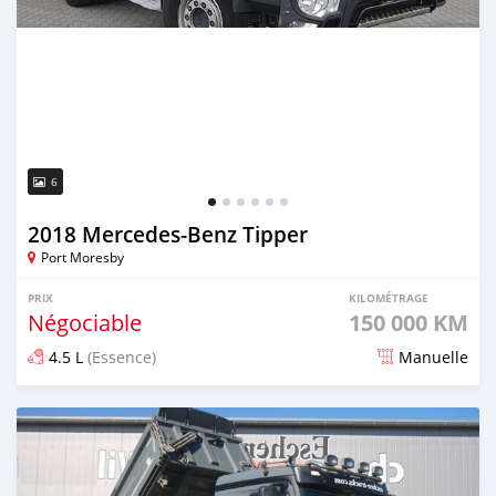
6
2018 Mercedes‒Benz Tipper
Port Moresby
PRIX
KILOMÉTRAGE
Négociable
150 000 KM
4.5 L
(Essence)
Manuelle
Publié il y a plus de 2 ans