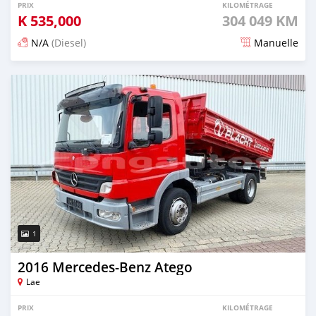
PRIX
KILOMÉTRAGE
K
535,000
304 049 KM
N/A
(Diesel)
Manuelle
Publié il y a plus de 4 ans
1
2016 Mercedes‒Benz Atego
Lae
PRIX
KILOMÉTRAGE