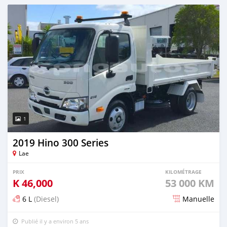
Publié il y a environ 5 ans
1
2019 Hino 300 Series
Lae
PRIX
KILOMÉTRAGE
K
46,000
53 000 KM
6 L
(Diesel)
Manuelle
Publié il y a environ 5 ans