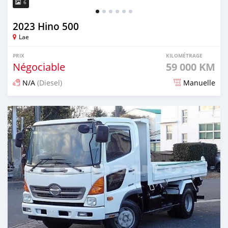
6
2023 Hino 500
Lae
PRIX
KILOMÉTRAGE
Négociable
59 000 KM
N/A
(Diesel)
Manuelle
Publié il y a 3 mois