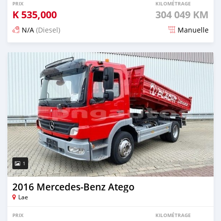
PRIX
KILOMÉTRAGE
K
535,000
304 049 KM
N/A
(Diesel)
Manuelle
Publié il y a plus de 4 ans
1
2016 Mercedes‒Benz Atego
Lae
PRIX
KILOMÉTRAGE