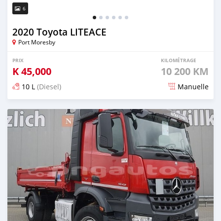
6
2020 Toyota LITEACE
Port Moresby
PRIX
KILOMÉTRAGE
K
45,000
10 200 KM
10 L
(Diesel)
Manuelle
Publié il y a plus d'un an