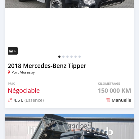
6
2018 Mercedes‒Benz Tipper
Port Moresby
PRIX
KILOMÉTRAGE
Négociable
150 000 KM
4.5 L
(Essence)
Manuelle
Publié il y a plus de 2 ans