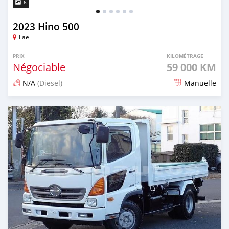
6
2023 Hino 500
Lae
PRIX
KILOMÉTRAGE
Négociable
59 000 KM
N/A
(Diesel)
Manuelle
Publié il y a 3 mois