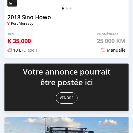
3
2018 Sino Howo
Port Moresby
PRIX
KILOMÉTRAGE
K
35,000
25 000 KM
10 L
(Diesel)
Manuelle
Publié il y a presque 3 ans
Votre annonce pourrait
être postée ici
VENDRE