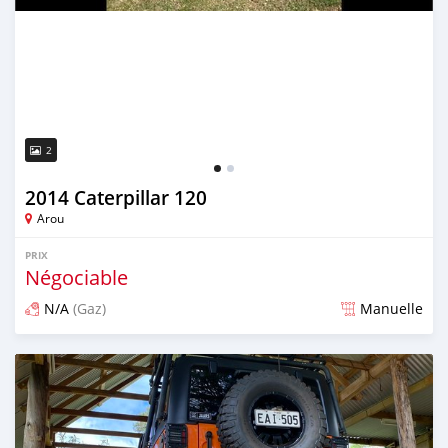
2
2014 Caterpillar 120
Arou
PRIX
Négociable
N/A
(Gaz)
Manuelle
Publié il y a environ 5 ans