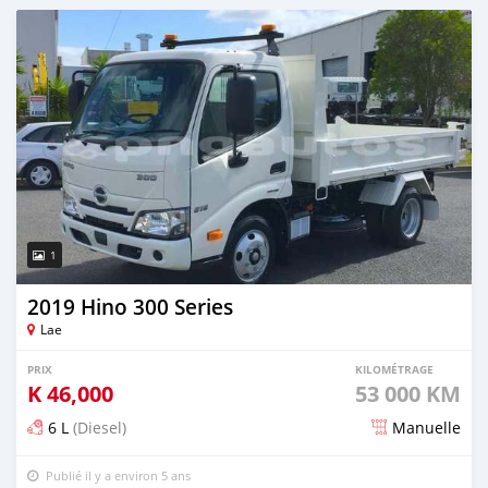
Publié il y a environ 5 ans
1
2019 Hino 300 Series
Lae
PRIX
KILOMÉTRAGE
K
46,000
53 000 KM
6 L
(Diesel)
Manuelle
Publié il y a environ 5 ans