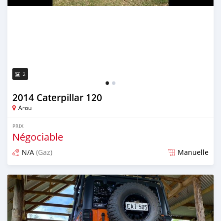
2
2014 Caterpillar 120
Arou
PRIX
Négociable
N/A
(Gaz)
Manuelle
Publié il y a environ 5 ans