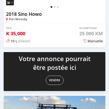
3
2018 Sino Howo
Port Moresby
PRIX
KILOMÉTRAGE
K
35,000
25 000 KM
10 L
(Diesel)
Manuelle
Publié il y a presque 3 ans
Votre annonce pourrait
être postée ici
VENDRE