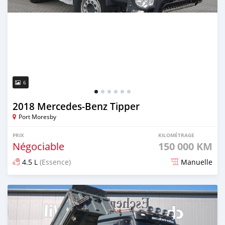
6
2018 Mercedes‒Benz Tipper
Port Moresby
PRIX
KILOMÉTRAGE
Négociable
150 000 KM
4.5 L
(Essence)
Manuelle
Publié il y a plus de 2 ans