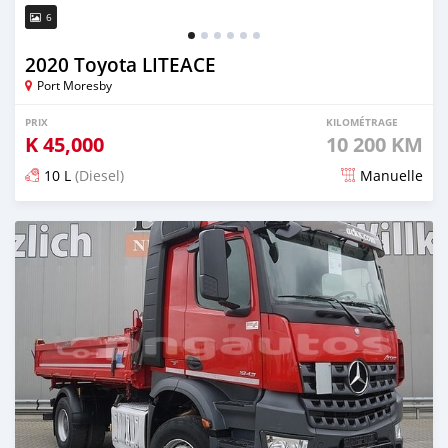
6
2020 Toyota LITEACE
Port Moresby
PRIX
KILOMÉTRAGE
K
45,000
10 200 KM
10 L
(Diesel)
Manuelle
Publié il y a plus d'un an