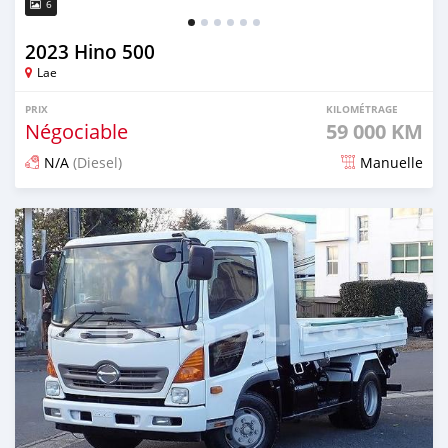
6
2023 Hino 500
Lae
PRIX
KILOMÉTRAGE
Négociable
59 000 KM
N/A
(Diesel)
Manuelle
Publié il y a 3 mois