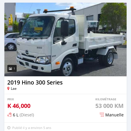
Publié il y a environ 5 ans
1
2019 Hino 300 Series
Lae
PRIX
KILOMÉTRAGE
K
46,000
53 000 KM
6 L
(Diesel)
Manuelle
Publié il y a environ 5 ans