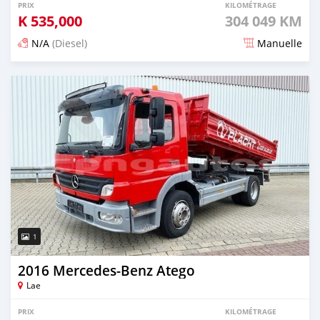
PRIX
KILOMÉTRAGE
K
535,000
304 049 KM
N/A
(Diesel)
Manuelle
Publié il y a plus de 4 ans
1
2016 Mercedes‒Benz Atego
Lae
PRIX
KILOMÉTRAGE